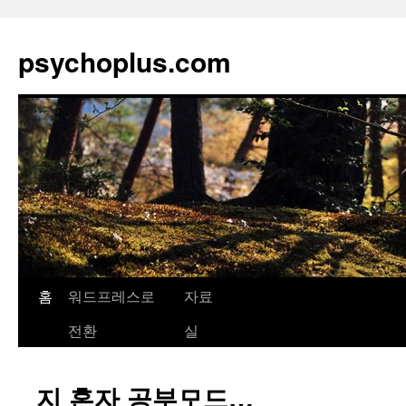
psychoplus.com
홈
워드프레스로
자료
컨
전환
실
텐
츠
지 혼자 공부모드…
로