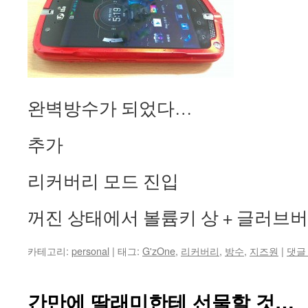
완벽방수가 되었다…
추가
리커버리 모드 진입
꺼진 상태에서 볼륨키 상 + 글러브버
카테고리:
personal
|
태그:
G'zOne
,
리커버리
,
방수
,
지즈원
|
댓글
간만에 딸래미한테 선물할 것…