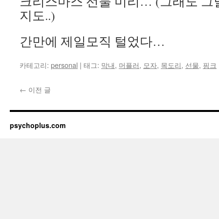
크리스마스 선물 미리… (그래도 그
지도..)
간만에 제일모직 털었다…
카테고리:
personal
|
태그:
막내
,
머플러
,
모자
,
목도리
,
선물
,
핑크
←
이전 글
psychoplus.com