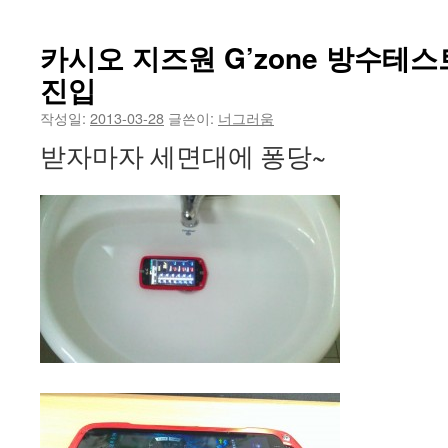
카시오 지즈원 G’zone 방수테스
진입
작성일:
2013-03-28
글쓴이:
너그러움
받자마자 세면대에 퐁당~