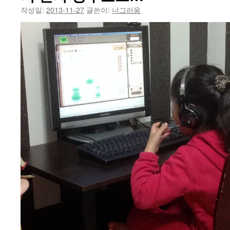
작성일:
2013-11-27
글쓴이:
너그러움
건
너
뛰
기