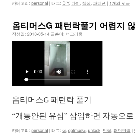
카테고리:
personal
|
태그:
DIY
,
다이
,
책상
,
파티션
|
1개의 댓글
옵티머스G 패턴락풀기 어렵지 
작성일:
2013-05-14
글쓴이:
너그러움
옵티머스G 패턴락 풀기
“개통안된 유심” 삽입하면 자동으로
카테고리:
personal
|
태그:
G
,
optmusG
,
unlock
,
언락
,
패턴언락
|